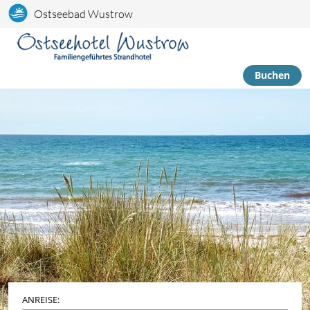
Ostseebad Wustrow
Buchen
Bildslider, der automatisch bzw. durch Klick auf links/rechts
ANREISE: