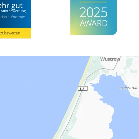
e. Die Adresse lautet: Ostseehotel Wustrow