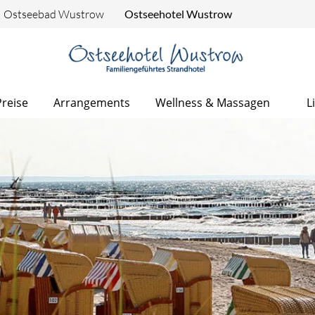
Ostseebad Wustrow
Ostseehotel Wustrow
Preise
Arrangements
Wellness & Massagen
L
 die Bilder wechselt.