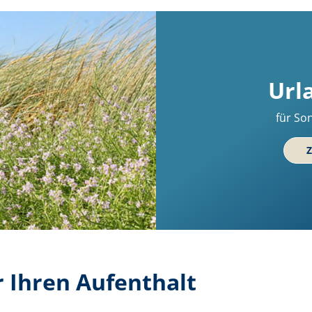
Url
für So
Z
r Ihren Aufenthalt