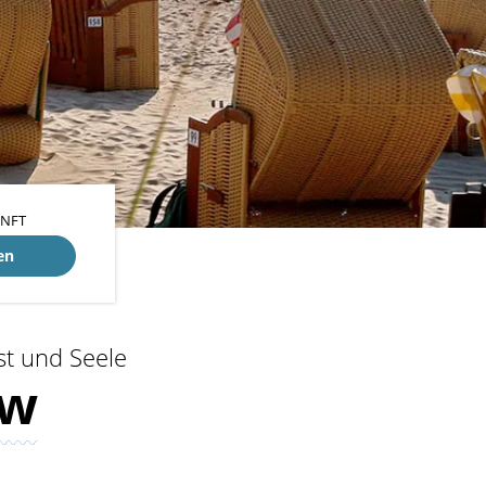
UNFT
en
st und Seele
ow