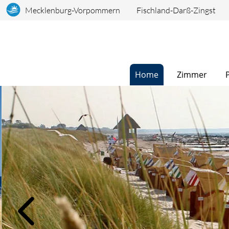
Mecklenburg-Vorpommern
Fischland-Darß-Zingst
Home
Zimmer
Bildslider, der automatisch bzw. durch Klick auf links/rechts